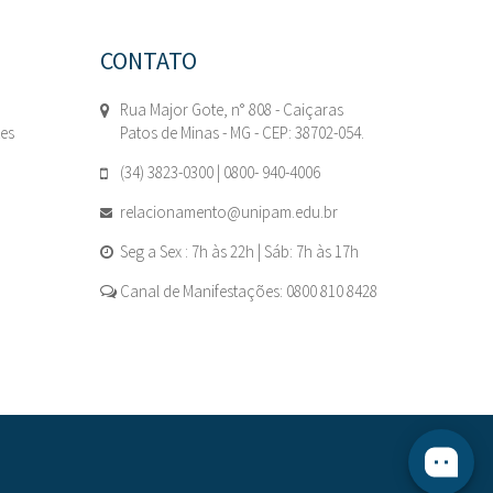
CONTATO
Rua Major Gote, n° 808 - Caiçaras
tes
Patos de Minas - MG - CEP: 38702-054.
(34) 3823-0300 | 0800- 940-4006
relacionamento@unipam.edu.br
Seg a Sex : 7h às 22h | Sáb: 7h às 17h
Canal de Manifestações: 0800 810 8428