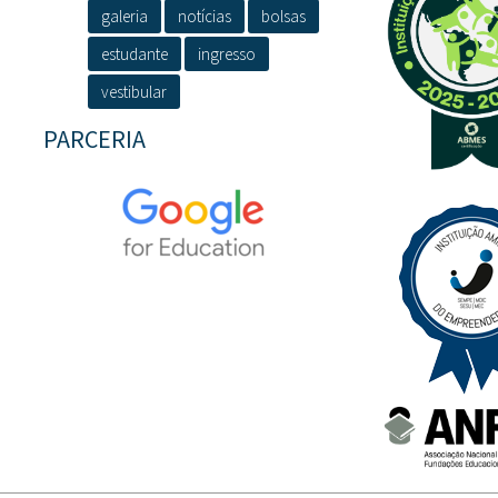
galeria
notícias
bolsas
estudante
ingresso
vestibular
PARCERIA