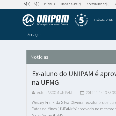
A[+]
A[-]
Início(1)
Mapa do Site(2)
Acessibilidade(3)
Institucional
Serviços
Notícias
Ex-aluno do UNIPAM é apro
na UFMG
Autor: ASCOM UNIPAM
2019-11-14 13:38:38
Wesley Frank da Silva Oliveira, ex-aluno dos cur
Patos de Minas (UNIPAM) foi aprovado no mestrad
Minas Gerais (UFMG).