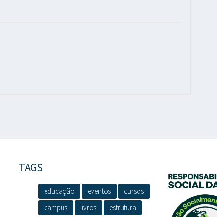
TAGS
educação
eventos
cursos
campus
livros
estrutura