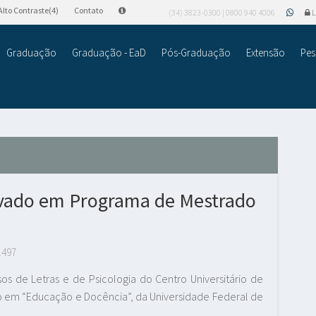
Alto Contraste(4)
Contato
(34) 3823-0300 | 0800 940 4006
L
Graduação
Graduação - EaD
Pós-Graduação
Extensão
Pes
vado em Programa de Mestrado
.497
sos de Letras e de Psicologia do Centro Universitário de
o em “Educação e Docência”, da Universidade Federal de