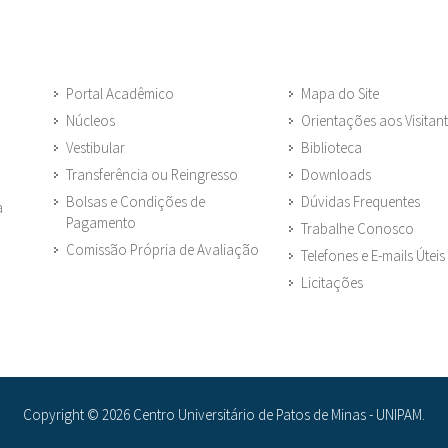
Portal Acadêmico
Mapa do Site
Núcleos
Orientações aos Visitan
Vestibular
Biblioteca
Transferência ou Reingresso
Downloads
Bolsas e Condições de
Dúvidas Frequentes
a
Pagamento
Trabalhe Conosco
Comissão Própria de Avaliação
Telefones e E-mails Úteis
Licitações
Copyright © 2026 Centro Universitário de Patos de Minas - UNIPAM.