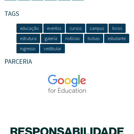
TAGS
educação
eventos
cursos
campus
livros
estrutura
galeria
notícias
bolsas
estudante
ingresso
vestibular
PARCERIA