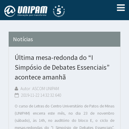
Notícias
Última mesa-redonda do “I
Simpósio de Debates Essenciais”
acontece amanhã
Autor: ASCOM UNIPAM
2019-11-22 14:32:32.640
O curso de Letras do Centro Universitário de Patos de Minas
(UNIPAM) encerra este mês, no dia 23 de novembro
(sábado), às 14h, no auditório do bloco E, o ciclo de
mesas-redondas do “I Simpósio de Debates Essenciais”,