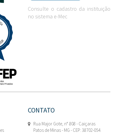
Consulte o cadastro da instituição
no sistema e-Mec
CONTATO
Rua Major Gote, n° 808 - Caiçaras
tes
Patos de Minas - MG - CEP: 38702-054.