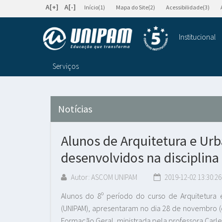
A[+]
A[-]
Início(1)
Mapa do Site(2)
Acessibilidade(3)
Institucional
Serviços
Notícias
Alunos de Arquitetura e Ur
desenvolvidos na disciplin
Autor: ASCOM UNIPAM
2019-12-02 13:30:26
Alunos do 8º período do curso de Arquitetura 
(UNIPAM), apresentaram no dia 28 de novembro (qui
Formação Geral, ministrada pela professora Carl