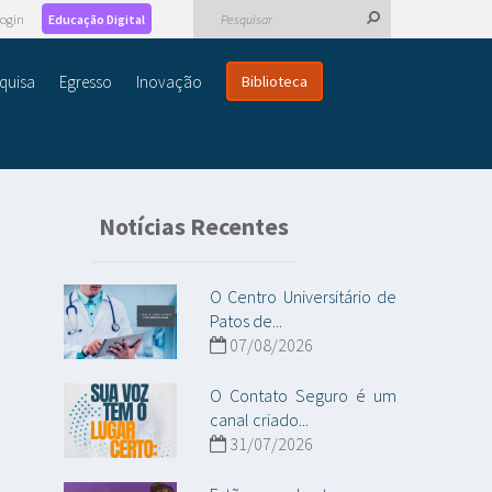
ogin
Educação Digital
quisa
Egresso
Inovação
Biblioteca
Notícias Recentes
O Centro Universitário de
Patos de...
07/08/2026
O Contato Seguro é um
canal criado...
31/07/2026