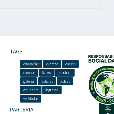
TAGS
educação
eventos
cursos
campus
livros
estrutura
galeria
notícias
bolsas
estudante
ingresso
vestibular
PARCERIA