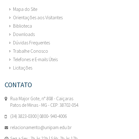
Mapa do Site
Orientações aos Visitantes
Biblioteca
Downloads
Dúvidas Frequentes
Trabalhe Conosco
Telefones e E-mails Úteis
Licitações
CONTATO
Rua Major Gote, n° 808 - Caiçaras
Patos de Minas - MG - CEP: 38702-054.
(34) 3823-0300 | 0800- 940-4006
relacionamento@unipam.edu.br
Seg a Sex : 7h às 22h | Sáb: 7h às 17h