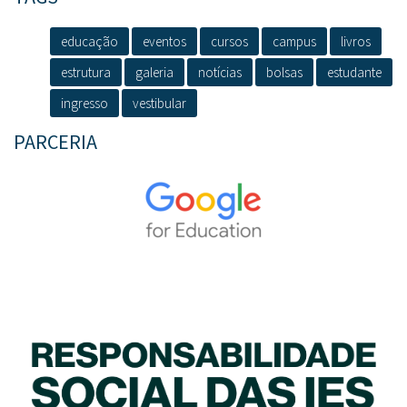
educação
eventos
cursos
campus
livros
estrutura
galeria
notícias
bolsas
estudante
ingresso
vestibular
PARCERIA