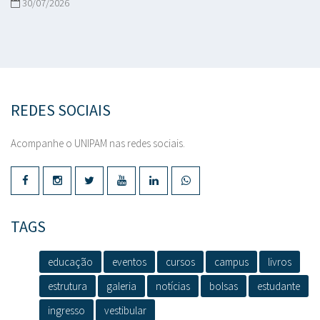
30/07/2026
REDES SOCIAIS
Acompanhe o UNIPAM nas redes sociais.
TAGS
educação
eventos
cursos
campus
livros
estrutura
galeria
notícias
bolsas
estudante
ingresso
vestibular