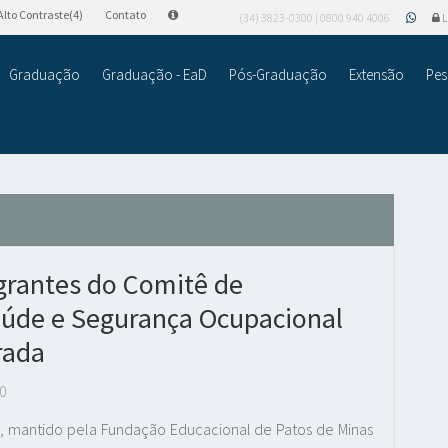
Alto Contraste(4)
Contato
(34) 3823-0300 | 0800 940 4006
L
Graduação
Graduação - EaD
Pós-Graduação
Extensão
Pes
rantes do Comitê de
aúde e Segurança Ocupacional
rada
0
M), mantido pela Fundação Educacional de Patos de Minas