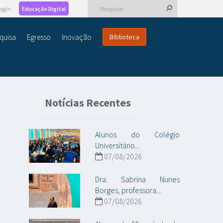
ogin
Educação Digital
quisa
Egresso
Inovação
Biblioteca
Notícias Recentes
Alunos do Colégio
Universitário...
07/08/2026
Dra. Sabrina Nunes
Borges, professora...
07/08/2026