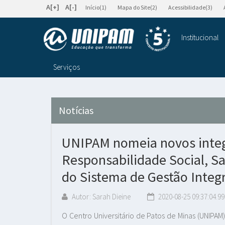
A[+]
A[-]
Início(1)
Mapa do Site(2)
Acessibilidade(3)
Institucional
Serviços
Notícias
UNIPAM nomeia novos integ
Responsabilidade Social, S
do Sistema de Gestão Integ
Autor: Sarah Dieine
2020-08-25 09:37:04.99
O Centro Universitário de Patos de Minas (UNIPA