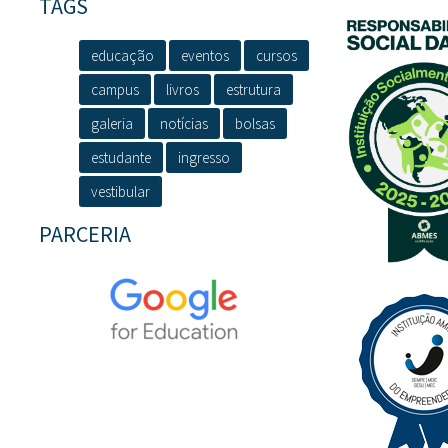
TAGS
educação
eventos
cursos
campus
livros
estrutura
galeria
notícias
bolsas
estudante
ingresso
vestibular
PARCERIA