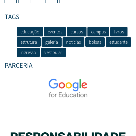
TAGS
educação
eventos
cursos
campus
livros
estrutura
galeria
notícias
bolsas
estudante
ingresso
vestibular
PARCERIA