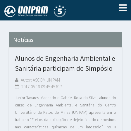
Notícias
Alunos de Engenharia Ambiental e
Sanitária participam de Simpósio
Autor: ASCOM UNIPAM
2017-05-18 09:45:45.617
Junior Tavares Machado e Gabriel Rosa da Silva, alunos do
curso de Engenharia Ambiental e Sanitária do Centro
Universitário de Patos de Minas (UNIPAM) apresentaram o
trabalho “Efeitos da aplicação de dejeto líquido de bovinos
nas características químicas de um latossolo”, no II