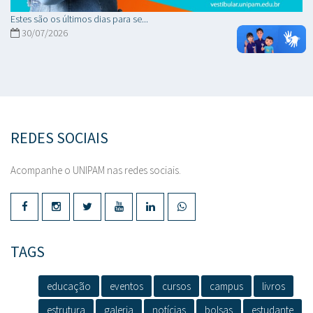
Estes são os últimos dias para se...
30/07/2026
REDES SOCIAIS
Acompanhe o UNIPAM nas redes sociais.
TAGS
educação
eventos
cursos
campus
livros
estrutura
galeria
notícias
bolsas
estudante