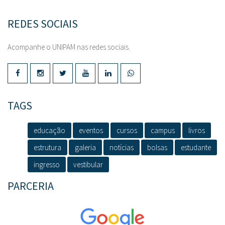
REDES SOCIAIS
Acompanhe o UNIPAM nas redes sociais.
TAGS
educação
eventos
cursos
campus
livros
estrutura
galeria
notícias
bolsas
estudante
ingresso
vestibular
PARCERIA