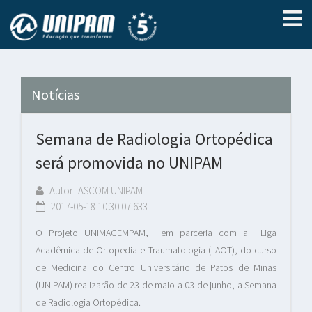
Notícias
Semana de Radiologia Ortopédica
será promovida no UNIPAM
Autor: ASCOM UNIPAM
2017-05-18 10:30:07.633
O Projeto UNIMAGEMPAM, em parceria com a Liga
Acadêmica de Ortopedia e Traumatologia (LAOT), do curso
de Medicina do Centro Universitário de Patos de Minas
(UNIPAM) realizarão de 23 de maio a 03 de junho, a Semana
de Radiologia Ortopédica.