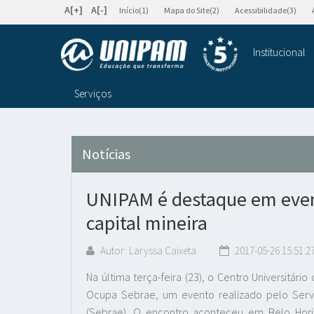
A[+]
A[-]
Início(1)
Mapa do Site(2)
Acessibilidade(3)
Institucional
Serviços
Notícias
UNIPAM é destaque em even
capital mineira
Autor: Laryssa Caixeta
2017-05-26 15:51:2
Na última terça-feira (23), o Centro Universitár
Ocupa Sebrae, um evento realizado pelo Servi
(Sebrae). O encontro aconteceu em Belo Hor