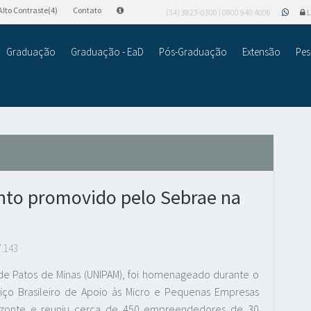
Alto Contraste(4)
Contato
(34) 3823-0300 | 0800 940 4006
L
Graduação
Graduação - EaD
Pós-Graduação
Extensão
Pes
to promovido pelo Sebrae na
7.143
io de Patos de Minas (UNIPAM), foi homenageado durante o
ço Brasileiro de Apoio às Micro e Pequenas Empresas
izonte e reuniu cerca de 450 empreendedores de 30