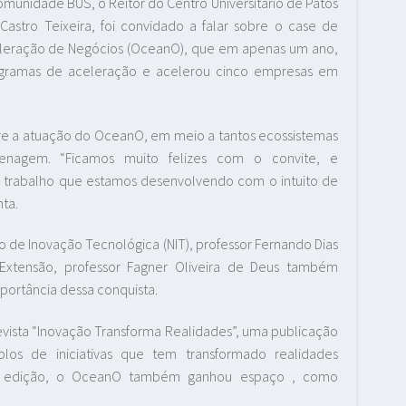
comunidade BUS, o Reitor do Centro Universitário de Patos
Castro Teixeira, foi convidado a falar sobre o case de
leração de Negócios (OceanO), que em apenas um ano,
ogramas de aceleração e acelerou cinco empresas em
bre a atuação do OceanO, em meio a tantos ecossistemas
nagem. “Ficamos muito felizes com o convite, e
o trabalho que estamos desenvolvendo com o intuito de
nta.
 de Inovação Tecnológica (NIT), professor Fernando Dias
 Extensão, professor Fagner Oliveira de Deus também
portância dessa conquista.
revista “Inovação Transforma Realidades”, uma publicação
os de iniciativas que tem transformado realidades
sta edição, o OceanO também ganhou espaço , como