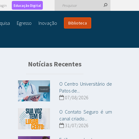
ogin
Educação Digital
quisa
Egresso
Inovação
Biblioteca
Notícias Recentes
O Centro Universitário de
Patos de...
07/08/2026
O Contato Seguro é um
canal criado...
31/07/2026