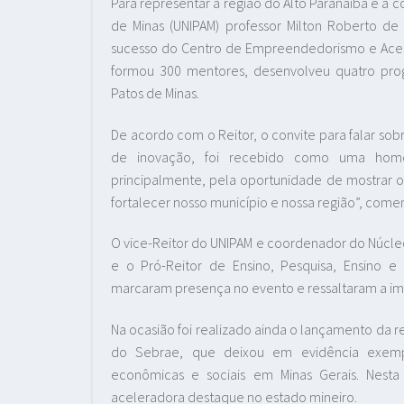
Para representar a região do Alto Paranaíba e a 
de Minas (UNIPAM) professor Milton Roberto de 
sucesso do Centro de Empreendedorismo e Ace
formou 300 mentores, desenvolveu quatro pr
Patos de Minas.
De acordo com o Reitor, o convite para falar so
de inovação, foi recebido como uma home
principalmente, pela oportunidade de mostrar 
fortalecer nosso município e nossa região”, come
O vice-Reitor do UNIPAM e coordenador do Núcleo
e o Pró-Reitor de Ensino, Pesquisa, Ensino e
marcaram presença no evento e ressaltaram a im
Na ocasião foi realizado ainda o lançamento da 
do Sebrae, que deixou em evidência exempl
econômicas e sociais em Minas Gerais. Ne
aceleradora destaque no estado mineiro.