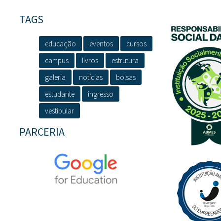
TAGS
educação
eventos
cursos
campus
livros
estrutura
galeria
notícias
bolsas
estudante
ingresso
vestibular
PARCERIA