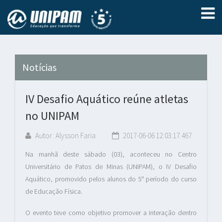
Notícias
IV Desafio Aquático reúne atletas
no UNIPAM
Autor: Alysson Faria
2017-06-06 12:03:17.467
Na manhã deste sábado (03), aconteceu no Centro
Universitário de Patos de Minas (UNIPAM), o IV Desafio
Aquático, promovido pelos alunos do 5° período do curso
de Educação Física.
O evento teve como objetivo promover a interação dentro