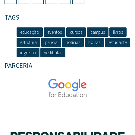
TAGS
educação
eventos
cursos
campus
livros
estrutura
galeria
notícias
bolsas
estudante
ingresso
vestibular
PARCERIA