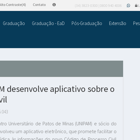
Alto Contraste(4)
Contato
(34) 3823-0300 | 0800 940 4006
L
Graduação
Graduação - EaD
Pós-Graduação
Extensão
Pes
M desenvolve aplicativo sobre o
il
5.043
ntro Universitário de Patos de Minas (UNIPAM) e sócio do
lveu um aplicativo eletrônico, que promete facilitar o
rídica às informações do novo Código de Processo Civil