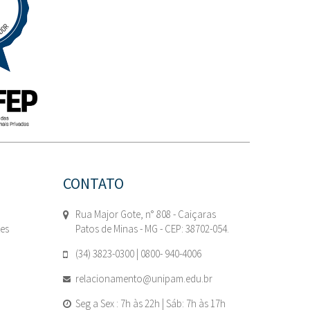
CONTATO
Rua Major Gote, n° 808 - Caiçaras
tes
Patos de Minas - MG - CEP: 38702-054.
(34) 3823-0300 | 0800- 940-4006
relacionamento@unipam.edu.br
Seg a Sex : 7h às 22h | Sáb: 7h às 17h