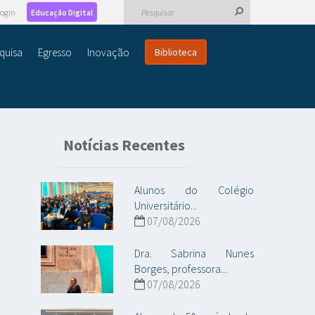
ogin
Educação Digital
quisa
Egresso
Inovação
Biblioteca
Notícias Recentes
Alunos do Colégio
Universitário...
07/08/2026
Dra. Sabrina Nunes
Borges, professora...
07/08/2026