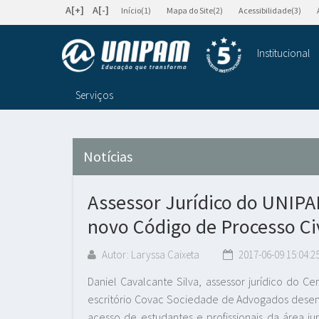
A[+]
A[-]
Início(1)
Mapa do Site(2)
Acessibilidade(3)
Institucional
Serviços
Notícias
Assessor Jurídico do UNIPA
novo Código de Processo Civ
Autor: Laryssa Caixeta
2017-06-09 15:04:2
Daniel Cavalcante Silva, assessor jurídico do Ce
escritório Covac Sociedade de Advogados desenvo
acesso de estudantes e profissionais da área ju