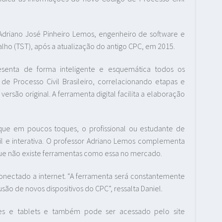
 Adriano José Pinheiro Lemos, engenheiro de software e
alho (TST), após a atualização do antigo CPC, em 2015.
resenta de forma inteligente e esquemática todos os
 de Processo Civil Brasileiro, correlacionando etapas e
ersão original. A ferramenta digital facilita a elaboração
que em poucos toques, o profissional ou estudante de
il e interativa. O professor Adriano Lemos complementa
ue não existe ferramentas como essa no mercado.
r conectado a internet. “A ferramenta será constantemente
são de novos dispositivos do CPC”, ressalta Daniel.
nes e tablets e também pode ser acessado pelo site