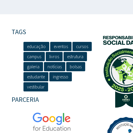
TAGS
educação
eventos
cursos
campus
livros
estrutura
galeria
notícias
bolsas
estudante
ingresso
vestibular
PARCERIA