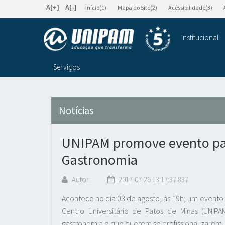
A[+]
A[-]
Início(1)
Mapa do Site(2)
Acessibilidade(3)
Institucional
Serviços
Notícias
UNIPAM promove evento par
Gastronomia
Autor:
2017-07-26 13:17:37.837
Acontece no dia 03 de agosto, às 19h, um evento
Centro Universitário de Patos de Minas (UNIP
gastronomia e que querem se profissionalizarem.