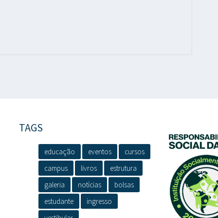
TAGS
educação
eventos
cursos
campus
livros
estrutura
galeria
notícias
bolsas
estudante
ingresso
vestibular