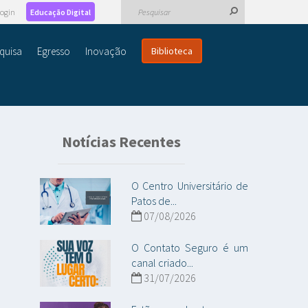
ogin
Educação Digital
quisa
Egresso
Inovação
Biblioteca
Notícias Recentes
O Centro Universitário de
Patos de...
07/08/2026
O Contato Seguro é um
canal criado...
31/07/2026