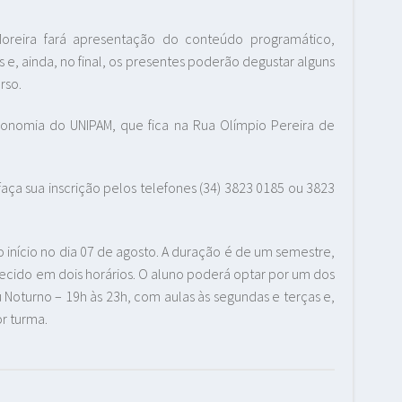
Moreira fará apresentação do conteúdo programático,
 e, ainda, no final, os presentes poderão degustar alguns
rso.
ronomia do UNIPAM, que fica na Rua Olímpio Pereira de
faça sua inscrição pelos telefones (34) 3823 0185 ou 3823
 início no dia 07 de agosto. A duração é de um semestre,
recido em dois horários. O aluno poderá optar por um dos
u Noturno – 19h às 23h, com aulas às segundas e terças e,
r turma.