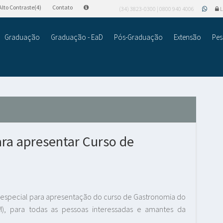
Alto Contraste(4)
Contato
(34) 3823-0300 | 0800 940 4006
L
Graduação
Graduação - EaD
Pós-Graduação
Extensão
Pes
a apresentar Curso de
 especial para apresentação do curso de Gastronomia do
AM), para todas as pessoas interessadas e amantes da