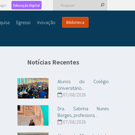
ogin
Educação Digital
quisa
Egresso
Inovação
Biblioteca
Notícias Recentes
Alunos do Colégio
Universitário...
07/08/2026
Dra. Sabrina Nunes
Borges, professora...
07/08/2026