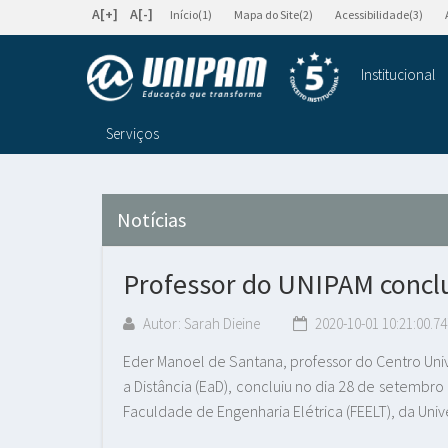
A[+]
A[-]
Início(1)
Mapa do Site(2)
Acessibilidade(3)
Institucional
Serviços
Notícias
Professor do UNIPAM concl
Autor: Sarah Dieine
2020-10-01 10:21:00.74
Eder Manoel de Santana, professor do Centro Univ
a Distância (EaD), concluiu no dia 28 de setembr
Faculdade de Engenharia Elétrica (FEELT), da Univ