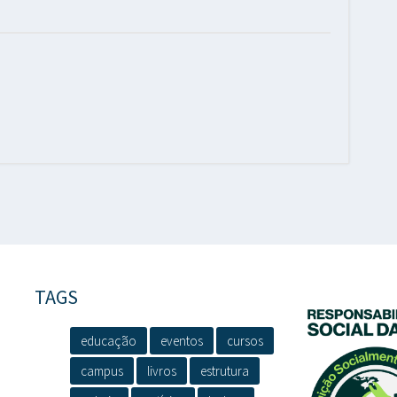
TAGS
educação
eventos
cursos
campus
livros
estrutura