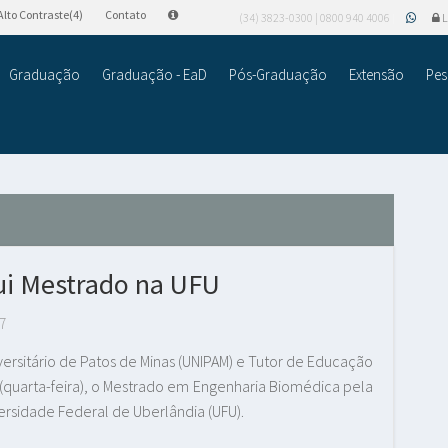
Alto Contraste(4)
Contato
(34) 3823-0300 | 0800 940 4006
L
Graduação
Graduação - EaD
Pós-Graduação
Extensão
Pes
ui Mestrado na UFU
7
ersitário de Patos de Minas (UNIPAM) e Tutor de Educação
o (quarta-feira), o Mestrado em Engenharia Biomédica pela
ersidade Federal de Uberlândia (UFU).