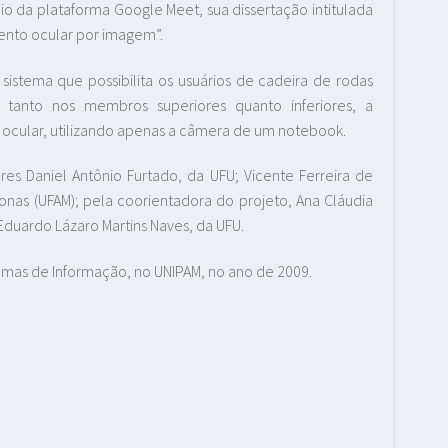
o da plataforma Google Meet, sua dissertação intitulada
ento ocular por imagem”.
istema que possibilita os usuários de cadeira de rodas
 tanto nos membros superiores quanto inferiores, a
 ocular, utilizando apenas a câmera de um notebook.
es Daniel Antônio Furtado, da UFU; Vicente Ferreira de
nas (UFAM); pela coorientadora do projeto, Ana Cláudia
 Eduardo Lázaro Martins Naves, da UFU.
emas de Informação, no UNIPAM, no ano de 2009.