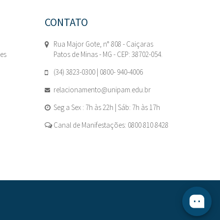
CONTATO
Rua Major Gote, n° 808 - Caiçaras
tes
Patos de Minas - MG - CEP: 38702-054.
(34) 3823-0300 | 0800- 940-4006
relacionamento@unipam.edu.br
Seg a Sex : 7h às 22h | Sáb: 7h às 17h
Canal de Manifestações: 0800 810 8428