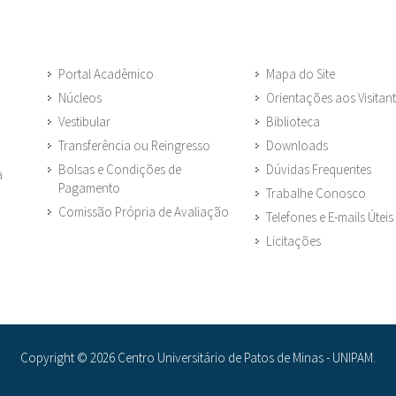
Portal Acadêmico
Mapa do Site
Núcleos
Orientações aos Visitan
Vestibular
Biblioteca
Transferência ou Reingresso
Downloads
Bolsas e Condições de
Dúvidas Frequentes
a
Pagamento
Trabalhe Conosco
Comissão Própria de Avaliação
Telefones e E-mails Úteis
Licitações
Copyright © 2026 Centro Universitário de Patos de Minas - UNIPAM.