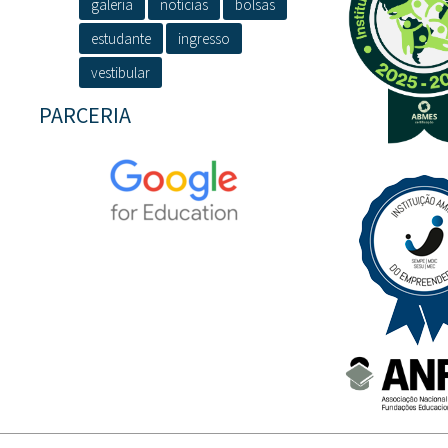
galeria
notícias
bolsas
estudante
ingresso
vestibular
PARCERIA