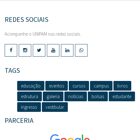
REDES SOCIAIS
Acompanhe o UNIPAM nas redes sociais.
TAGS
educação
eventos
cursos
campus
livros
estrutura
galeria
notícias
bolsas
estudante
ingresso
vestibular
PARCERIA