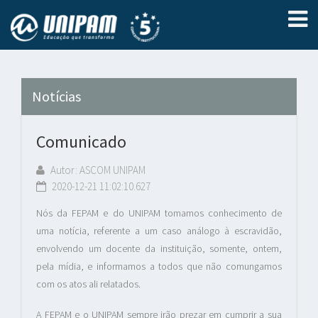
Notícias
Comunicado
Autor: ASCOM UNIPAM
2020-12-21 11:02:10.627
Nós da FEPAM e do UNIPAM tomamos conhecimento de
uma notícia, referente a um caso análogo à escravidão,
envolvendo um docente da instituição, somente, ontem,
pela mídia, e informamos a todos que não comungamos
com os atos ali relatados.
A FEPAM e o UNIPAM sempre irão prezar em cumprir a sua