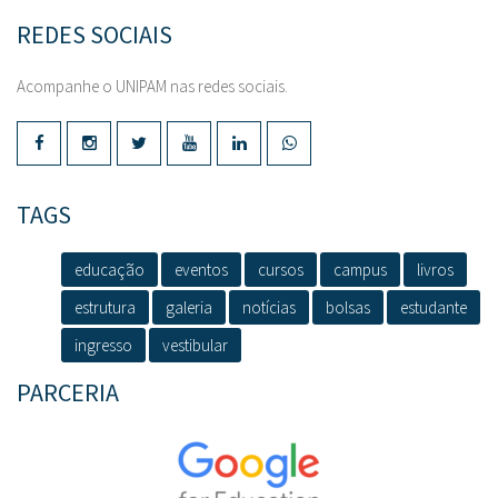
REDES SOCIAIS
Acompanhe o UNIPAM nas redes sociais.
TAGS
educação
eventos
cursos
campus
livros
estrutura
galeria
notícias
bolsas
estudante
ingresso
vestibular
PARCERIA