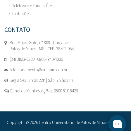
Telefones e E-mails Úteis
Licitações
CONTATO
Rua Major Gote, n° 808 - Caiçaras
Patos de Minas - MG - CEP: 38702-054.
(34) 3823-0300 | 0800- 940-4006
relacionamento@unipam.edu.br
Seg a Sex : 7h às 22h | Sáb: 7h às 17h
Canal de Manifestações: 0800 810 8428
Copyright © 2026 Centro Universitário de Patos de Minas - UNIPAM.