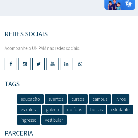
REDES SOCIAIS
Acompanhe o UNIPAM nas redes sociais.
TAGS
educação
eventos
cursos
campus
livros
estrutura
galeria
notícias
bolsas
estudante
ingresso
vestibular
PARCERIA