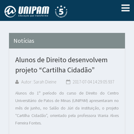
Notícias
Alunos de Direito desenvolvem
projeto “Cartilha Cidadão”
Autor: Sarah Dieine
2017-07-04 14:29:05.937
Alunos do 1º período do curso de Direito do Centro
Universitário de Patos de Minas (UNIPAM) apresentaram no
mês de junho, no Salão do Júri da instituição, o projeto
“Cartilha Cidadão”, orientado pela professora Wania Alves
Ferreira Fontes.