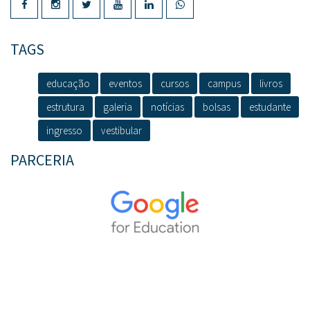
TAGS
educação
eventos
cursos
campus
livros
estrutura
galeria
notícias
bolsas
estudante
ingresso
vestibular
PARCERIA