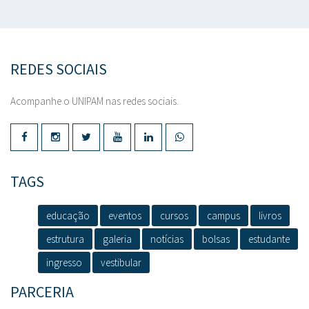
REDES SOCIAIS
Acompanhe o UNIPAM nas redes sociais.
TAGS
educação
eventos
cursos
campus
livros
estrutura
galeria
notícias
bolsas
estudante
ingresso
vestibular
PARCERIA