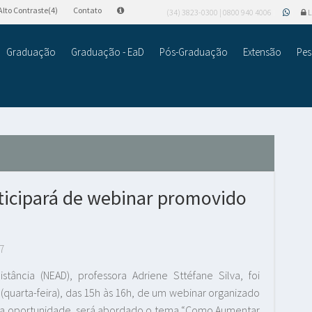
Alto Contraste(4)
Contato
(34) 3823-0300 | 0800 940 4006
L
Graduação
Graduação - EaD
Pós-Graduação
Extensão
Pes
icipará de webinar promovido
7
ncia (NEAD), professora Adriene Sttéfane Silva, foi
(quarta-feira), das 15h às 16h, de um webinar organizado
 Na oportunidade, será abordado o tema “Como Aumentar