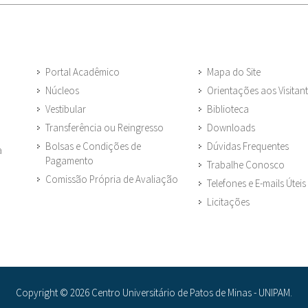
Portal Acadêmico
Mapa do Site
Núcleos
Orientações aos Visitan
Vestibular
Biblioteca
Transferência ou Reingresso
Downloads
Bolsas e Condições de
Dúvidas Frequentes
a
Pagamento
Trabalhe Conosco
Comissão Própria de Avaliação
Telefones e E-mails Úteis
Licitações
Copyright © 2026 Centro Universitário de Patos de Minas - UNIPAM.