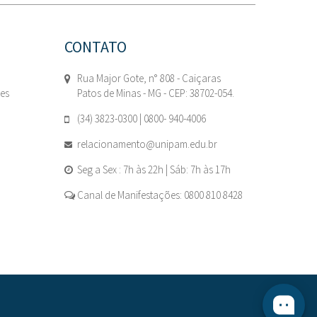
CONTATO
Rua Major Gote, n° 808 - Caiçaras
tes
Patos de Minas - MG - CEP: 38702-054.
(34) 3823-0300 | 0800- 940-4006
relacionamento@unipam.edu.br
Seg a Sex : 7h às 22h | Sáb: 7h às 17h
Canal de Manifestações: 0800 810 8428