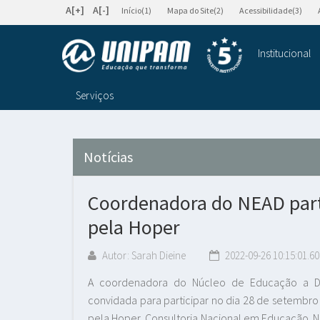
A[+]
A[-]
Início(1)
Mapa do Site(2)
Acessibilidade(3)
Institucional
Serviços
Notícias
Coordenadora do NEAD part
pela Hoper
Autor: Sarah Dieine
2022-09-26 10:15:01.60
A coordenadora do Núcleo de Educação a Distâ
convidada para participar no dia 28 de setembro 
pela Hoper, Consultoria Nacional em Educação.