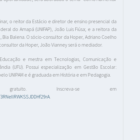
r, o reitor da Estácio e diretor de ensino presencial da
ederal do Amapá (UNIFAP), João Luis Fiúsa; e a reitora da
Bia Balena. O sócio-consultor da Hoper, Adriano Coelho
consultor da Hoper, João Vianney será o mediador.
m Educação e mestra em Tecnologias, Comunicação e
ndia (UFU). Possui especialização em Gestão Escolar:
pelo UNIPAM e é graduada em História e em Pedagogia.
ito. Inscreva-se em
pf3RNellRWKSSJDDHf29rA
.