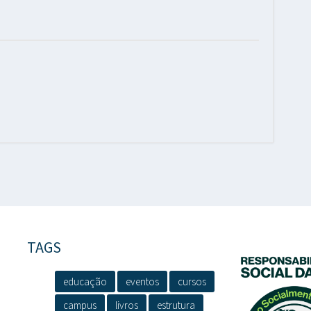
TAGS
educação
eventos
cursos
campus
livros
estrutura