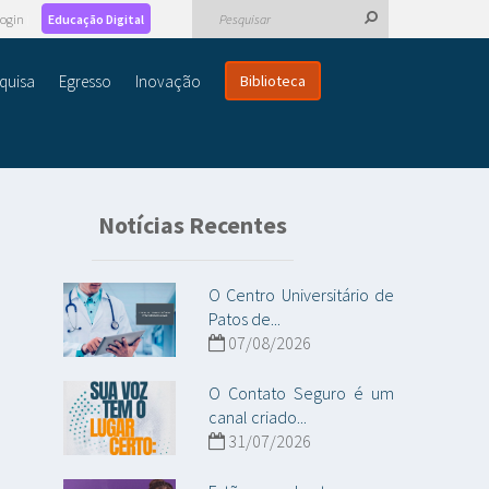
ogin
Educação Digital
quisa
Egresso
Inovação
Biblioteca
Notícias Recentes
O Centro Universitário de
Patos de...
07/08/2026
O Contato Seguro é um
canal criado...
31/07/2026