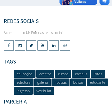
REDES SOCIAIS
Acompanhe o UNIPAM nas redes sociais.
TAGS
educação
eventos
cursos
campus
livros
estrutura
galeria
notícias
bolsas
estudante
ingresso
vestibular
PARCERIA