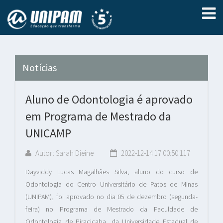
Notícias
Aluno de Odontologia é aprovado
em Programa de Mestrado da
UNICAMP
Autor: Sarah Dieine
2022-12-14 17:00:50.117
Dayviddy Lucas Magalhães Silva, aluno do curso de
Odontologia do Centro Universitário de Patos de Minas
(UNIPAM), foi aprovado no dia 05 de dezembro (segunda-
feira) no Programa de Mestrado da Faculdade de
Odontologia de Piracicaba, da Universidade Estadual de