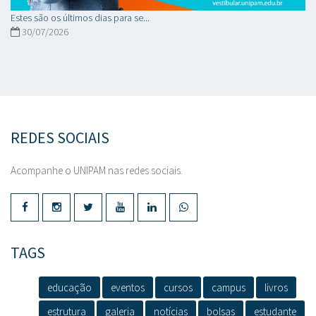
Estes são os últimos dias para se...
30/07/2026
REDES SOCIAIS
Acompanhe o UNIPAM nas redes sociais.
TAGS
educação
eventos
cursos
campus
livros
estrutura
galeria
notícias
bolsas
estudante