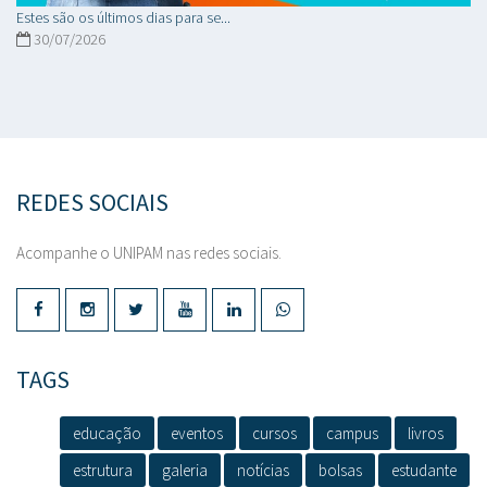
Estes são os últimos dias para se...
30/07/2026
REDES SOCIAIS
Acompanhe o UNIPAM nas redes sociais.
TAGS
educação
eventos
cursos
campus
livros
estrutura
galeria
notícias
bolsas
estudante