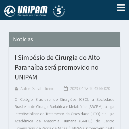
Notícias
I Simpósio de Cirurgia do Alto
Paranaíba será promovido no
UNIPAM
Autor: Sarah Dieine
2023-04-28 10:43:55.020
O Colégio Brasileiro de Cirurgiões (CBC), a Sociedade
Brasileira de Cirurgia Bariátrica e Metabólica (SBCBM), a Liga
Interdisciplinar de Tratamento da Obesidade (LITO) e a Liga
Acadêmica de Anatomia Humana (LAAHU) do Centro
Universitário de Patos de Minas (UNIPAM), promovem nesta