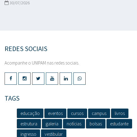
30/07/2026
REDES SOCIAIS
Acompanhe o UNIPAM nas redes sociais.
TAGS
educação
eventos
cursos
campus
livros
estrutura
galeria
notícias
bolsas
estudante
ingresso
vestibular