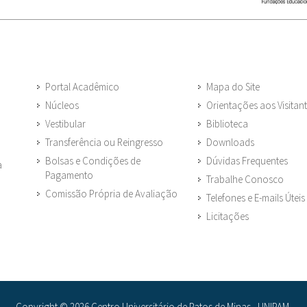
Portal Acadêmico
Mapa do Site
Núcleos
Orientações aos Visitan
Vestibular
Biblioteca
Transferência ou Reingresso
Downloads
Bolsas e Condições de
Dúvidas Frequentes
a
Pagamento
Trabalhe Conosco
Comissão Própria de Avaliação
Telefones e E-mails Úteis
Licitações
Copyright © 2026 Centro Universitário de Patos de Minas - UNIPAM.