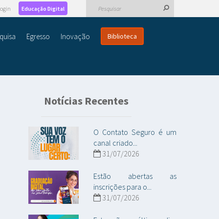
ogin
Educação Digital
quisa
Egresso
Inovação
Biblioteca
Notícias Recentes
O Contato Seguro é um
canal criado...
31/07/2026
Estão abertas as
inscrições para o...
31/07/2026