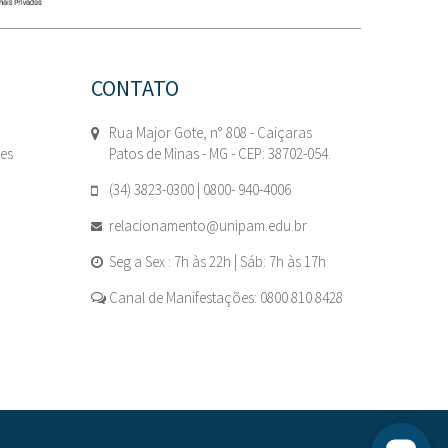
CONTATO
Rua Major Gote, n° 808 - Caiçaras
tes
Patos de Minas - MG - CEP: 38702-054.
(34) 3823-0300 | 0800- 940-4006
relacionamento@unipam.edu.br
Seg a Sex : 7h às 22h | Sáb: 7h às 17h
Canal de Manifestações: 0800 810 8428