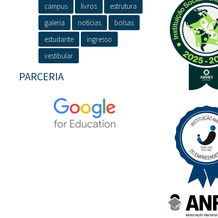
campus
livros
estrutura
galeria
notícias
bolsas
estudante
ingresso
vestibular
PARCERIA