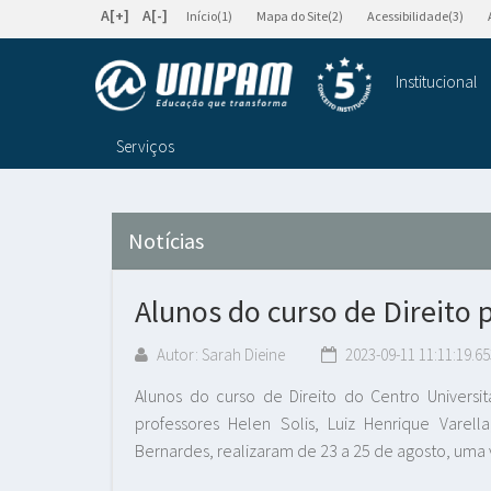
A[+]
A[-]
Início(1)
Mapa do Site(2)
Acessibilidade(3)
Institucional
Serviços
Notícias
Alunos do curso de Direito 
Autor: Sarah Dieine
2023-09-11 11:11:19.65
Alunos do curso de Direito do Centro Universi
professores Helen Solis, Luiz Henrique Varell
Bernardes, realizaram de 23 a 25 de agosto, uma vis