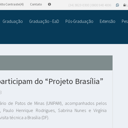
Alto Contraste(4)
Contato
(34) 3823-0300 | 0800 940 4006
L
Graduação
Graduação - EaD
Pós-Graduação
Extensão
Pes
participam do “Projeto Brasília”
3
tário de Patos de Minas (UNIPAM), acompanhados pelos
a, Paulo Henrique Rodrigues, Sabrina Nunes e Virgínia
ita técnica a Brasília (DF).