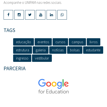
Acompanhe o UNIPAM nas redes sociais.
TAGS
educação
eventos
cursos
campus
livros
estrutura
galeria
notícias
bolsas
estudante
ingresso
vestibular
PARCERIA