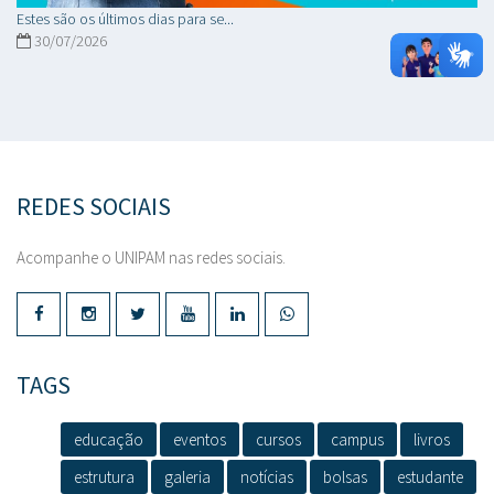
Estes são os últimos dias para se...
30/07/2026
REDES SOCIAIS
Acompanhe o UNIPAM nas redes sociais.
TAGS
educação
eventos
cursos
campus
livros
estrutura
galeria
notícias
bolsas
estudante