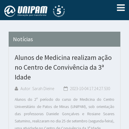
Notícias
Alunos de Medicina realizam ação
no Centro de Convivência da 3ª
Idade
Autor: Sarah Dieine
2023-10-04 17:24:27.530
Alunos do 2º período do curso de Medicina do Centro
Universitário de Patos de Minas (UNIPAM), sob orientação
das professoras Daniele Gonçalves e Rosiane Soares
Saturnino, realizaram no dia 25 de setembro (segunda-feira),
uma atividade no Centro de Convivência da 3ª Idade.