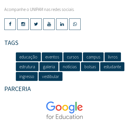
Acompanhe o UNIPAM nas redes sociais.
TAGS
educação
eventos
cursos
campus
livros
estrutura
galeria
notícias
bolsas
estudante
ingresso
vestibular
PARCERIA