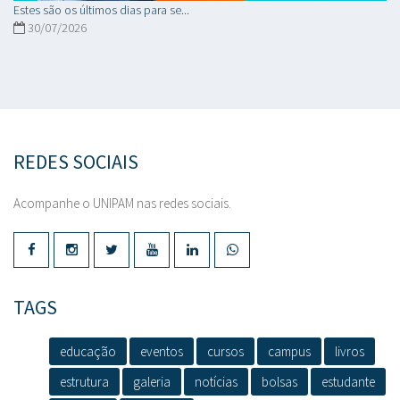
Estes são os últimos dias para se...
30/07/2026
REDES SOCIAIS
Acompanhe o UNIPAM nas redes sociais.
TAGS
educação
eventos
cursos
campus
livros
estrutura
galeria
notícias
bolsas
estudante