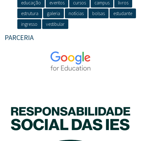
educação
eventos
cursos
campus
livros
estrutura
galeria
notícias
bolsas
estudante
ingresso
vestibular
PARCERIA