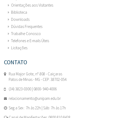
Orientações aos Visitantes
Biblioteca
Downloads
Dúvidas Frequentes
Trabalhe Conosco
Telefones e E-mails Úteis
Licitações
CONTATO
Rua Major Gote, n° 808 - Caiçaras
Patos de Minas - MG - CEP: 38702-054.
(34) 3823-0300 | 0800- 940-4006
relacionamento@unipam.edu.br
Seg a Sex : 7h às 22h | Sáb: 7h às 17h
Canal de Manifestações: 0800 810 8428