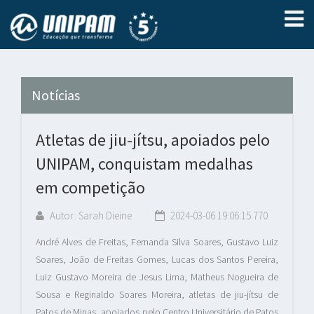
Notícias
Atletas de jiu-jítsu, apoiados pelo
UNIPAM, conquistam medalhas
em competição
Autor: Sarah Dieine
2024-03-06 19:06:15.770
André Alves de Freitas, Fernanda Silva Soares, Gustavo Luiz
Soares, João de Freitas Gomes, Lucas dos Santos Pereira,
Luiz Gustavo Moreira de Jesus Lima,
Matheus Nogueira de
Sousa e Reginaldo Soares Moreira
, atletas de jiu-jítsu de
Patos de Minas, apoiados pelo Centro Universitário de Patos