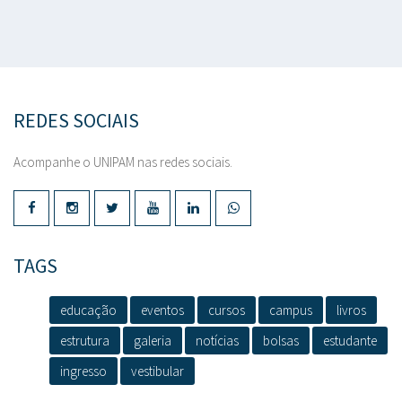
REDES SOCIAIS
Acompanhe o UNIPAM nas redes sociais.
TAGS
educação
eventos
cursos
campus
livros
estrutura
galeria
notícias
bolsas
estudante
ingresso
vestibular