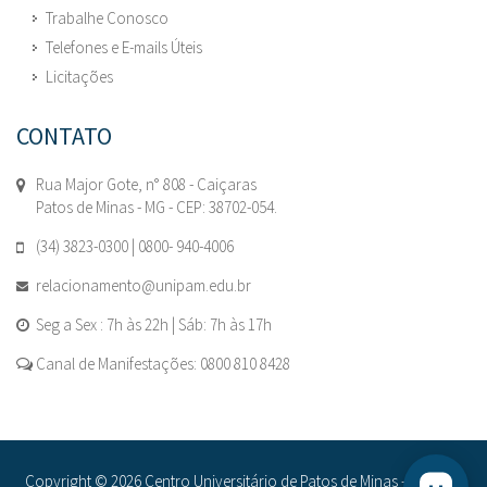
Trabalhe Conosco
Telefones e E-mails Úteis
Licitações
CONTATO
Rua Major Gote, n° 808 - Caiçaras
Patos de Minas - MG - CEP: 38702-054.
(34) 3823-0300 | 0800- 940-4006
relacionamento@unipam.edu.br
Seg a Sex : 7h às 22h | Sáb: 7h às 17h
Canal de Manifestações: 0800 810 8428
Copyright © 2026 Centro Universitário de Patos de Minas - UNIPAM.