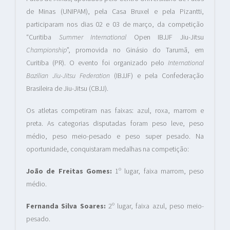
de Minas (UNIPAM), pela Casa Bruxel e pela Pizantti,
participaram nos dias 02 e 03 de março, da competição
“Curitiba
Summer International
Open IBJJF Jiu-Jitsu
Championship
”, promovida no Ginásio do Tarumã, em
Curitiba (PR). O evento foi organizado pelo
International
Bazilian Jiu-Jitsu Federation
(IBJJF) e pela Confederação
Brasileira de Jiu-Jitsu (CBJJ).
Os atletas competiram nas faixas: azul, roxa, marrom e
preta. As categorias disputadas foram peso leve, peso
médio, peso meio-pesado e peso super pesado. Na
oportunidade, conquistaram medalhas na competição:
João de Freitas Gomes:
1º lugar, faixa marrom, peso
médio.
Fernanda Silva Soares:
2º lugar, faixa azul, peso meio-
pesado.