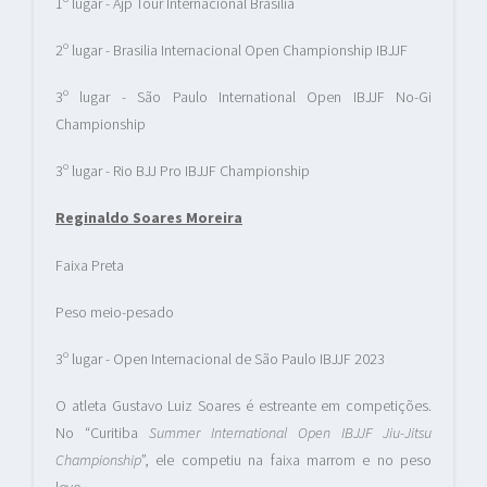
1º lugar - Ajp Tour Internacional Brasilia
2º lugar - Brasilia Internacional Open Championship IBJJF
3º lugar - São Paulo International Open IBJJF No-Gi
Championship
3º lugar - Rio BJJ Pro IBJJF Championship
Reginaldo Soares Moreira
Faixa Preta
Peso meio-pesado
3º lugar - Open Internacional de São Paulo IBJJF 2023
O atleta Gustavo Luiz Soares é estreante em competições.
No “Curitiba
Summer International Open IBJJF Jiu-Jitsu
Championship
”, ele competiu na faixa marrom e no peso