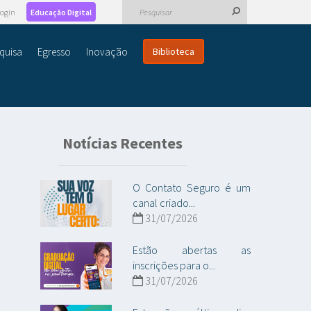
ogin
Educação Digital
quisa
Egresso
Inovação
Biblioteca
Notícias Recentes
O Contato Seguro é um
canal criado...
31/07/2026
Estão abertas as
inscrições para o...
31/07/2026