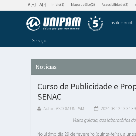
A[+]
A[-]
Início(1)
Mapa do Site(2)
Acessibilidade(3)
Institucional
Serviços
Notícias
Curso de Publicidade e Pro
SENAC
Autor: ASCOM UNIPAM
2024-03-12 13:34:39
Visita guiada, aos laboratórios do curso
No último dia 29 de fevereiro (quinta-feira), alu