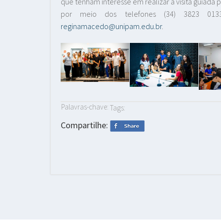
que tenham interesse em realizar a visita guiad
por meio dos telefones (34) 3823 013
reginamacedo@unipam.edu.br
.
Palavras-chave:
Tags:
Compartilhe: