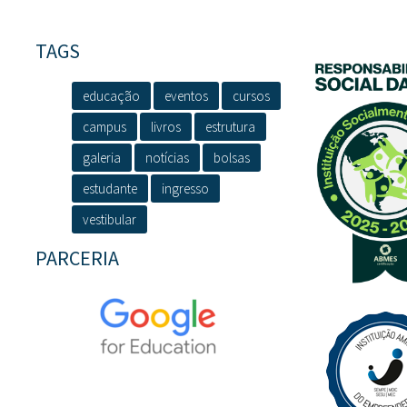
TAGS
educação
eventos
cursos
campus
livros
estrutura
galeria
notícias
bolsas
estudante
ingresso
vestibular
PARCERIA