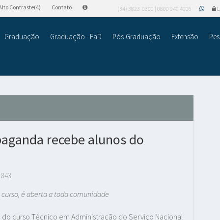
Alto Contraste(4)
Contato
(34) 3823-0300 | 0800 940 4006
L
Graduação
Graduação - EaD
Pós-Graduação
Extensão
Pes
paganda recebe alunos do
.843
, é aberta a toda comunidade
nos do curso Técnico em Administração do Serviço Nacional