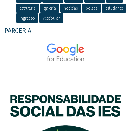
estrutura
galeria
notícias
bolsas
estudante
ingresso
vestibular
PARCERIA