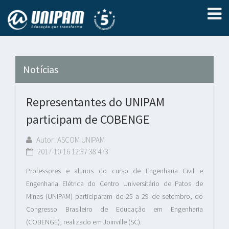
Notícias
Representantes do UNIPAM
participam de COBENGE
Autor: ASCOM UNIPAM
2017-10-16 12:37:38.473
Professores e alunos do curso de Engenharia Civil e
Engenharia Elétrica do Centro Universitário de Patos de
Minas (UNIPAM) participaram de 25 a 29 de setembro, do
Congresso Brasileiro de Educação em Engenharia
(COBENGE), realizado em Joinville (SC).