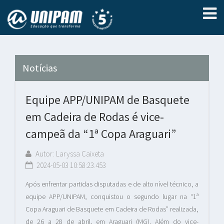
Notícias
Equipe APP/UNIPAM de Basquete
em Cadeira de Rodas é vice-
campeã da “1ª Copa Araguari”
Autor: Laryssa Caixeta
2024-05-03 10:58:23.453
Após enfrentar partidas disputadas e de alto nível técnico, a
equipe APP/UNIPAM, conquistou o segundo lugar na “1ª
Copa Araguari de Basquete em Cadeira de Rodas” realizada,
de 26 a 28 de abril, em Araguari (MG). Além do vice-