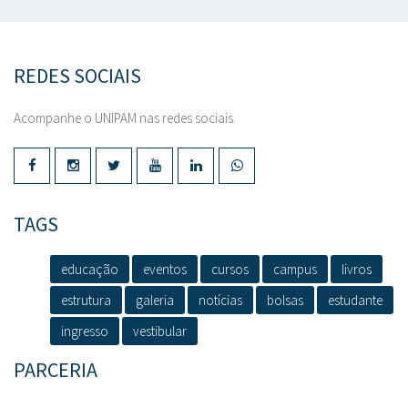
REDES SOCIAIS
Acompanhe o UNIPAM nas redes sociais.
TAGS
educação
eventos
cursos
campus
livros
estrutura
galeria
notícias
bolsas
estudante
ingresso
vestibular
PARCERIA