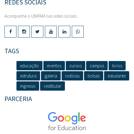
REDES SOCIAIS
Acompanhe o UNIPAM nas redes sociais.
TAGS
educação
eventos
cursos
campus
livros
estrutura
galeria
notícias
bolsas
estudante
ingresso
vestibular
PARCERIA