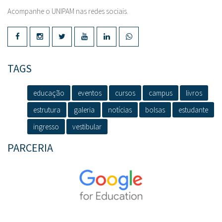
Acompanhe o UNIPAM nas redes sociais.
TAGS
educação
eventos
cursos
campus
livros
estrutura
galeria
notícias
bolsas
estudante
ingresso
vestibular
PARCERIA