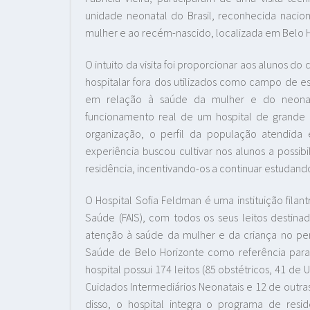
unidade neonatal do Brasil, reconhecida nacion
mulher e ao recém-nascido, localizada em Belo H
O intuito da visita foi proporcionar aos alunos
hospitalar fora dos utilizados como campo de es
em relação à saúde da mulher e do neonato
funcionamento real de um hospital de grande
organização, o perfil da população atendida e
experiência buscou cultivar nos alunos a possi
residência, incentivando-os a continuar estudand
O Hospital Sofia Feldman é uma instituição filan
Saúde (FAIS), com todos os seus leitos destina
atenção à saúde da mulher e da criança no perí
Saúde de Belo Horizonte como referência para o
hospital possui 174 leitos (85 obstétricos, 41 d
Cuidados Intermediários Neonatais e 12 de outras
disso, o hospital integra o programa de residê