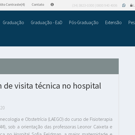
Alto Contraste(4)
Contato
(34) 3823-0300 | 0800 940 4006
L
Graduação
Graduação - EaD
Pós-Graduação
Extensão
Pes
de visita técnica no hospital
120
cologia e Obstetrícia (LAEGO) do curso de Fisioterapia
AM), sob a orientação das professoras Leonor Caixeta e
cnica no Hospital Sofia Feldman, a maior maternidade e