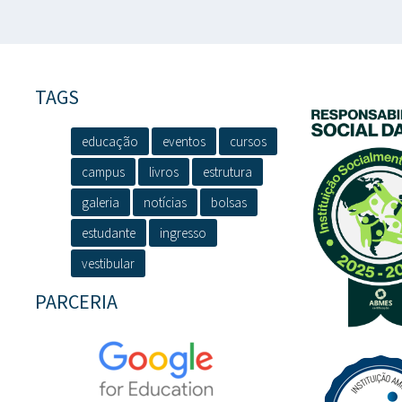
TAGS
educação
eventos
cursos
campus
livros
estrutura
galeria
notícias
bolsas
estudante
ingresso
vestibular
PARCERIA