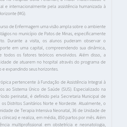
al e internacionalmente pela assistência humanizada à
orizonte (MG).
 do curso de Enfermagem uma visão ampla sobre o ambiente
tágios no município de Patos de Minas, especificamente
. Durante a visita, os alunos puderam observar o
 porte em uma capital, compreendendo sua dinâmica,
 todos os fatores teóricos envolvidos. Além disso, a
bilidade de atuarem no hospital através do programa de
o e expandindo seus horizontes.
trópica pertencente à Fundação de Assistência Integral à
dos ao Sistema Único de Saúde (SUS). Especializado na
odo perinatal, é definido pela Secretaria Municipal de
s Distritos Sanitários Norte e Nordeste. Atualmente, o
e Unidade de Terapia Intensiva Neonatal, 36 de Unidade de
 clínicas) e realiza, em média, 850 partos por mês. Além
ncia multiprofissional em obstetrícia e neonatologia,