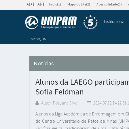
A[+]
A[-]
Início(1)
Mapa do Site(2)
Acessibilidade(3)
Institucional
Serviços
Notícias
Alunos da LAEGO participam 
Sofia Feldman
Autor: Pollyana Silva
2024-07-12 14:22:51.
Alunos da Liga Acadêmica de Enfermagem em Gine
do Centro Universitário de Patos de Minas (UNIP
Fabrícia Vieira, participaram de uma visita té