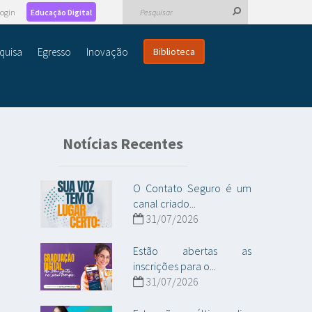
ogin
Educação Digital
quisa
Egresso
Inovação
Biblioteca
Notícias Recentes
O Contato Seguro é um
canal criado...
31/07/2026
Estão abertas as
inscrições para o...
31/07/2026