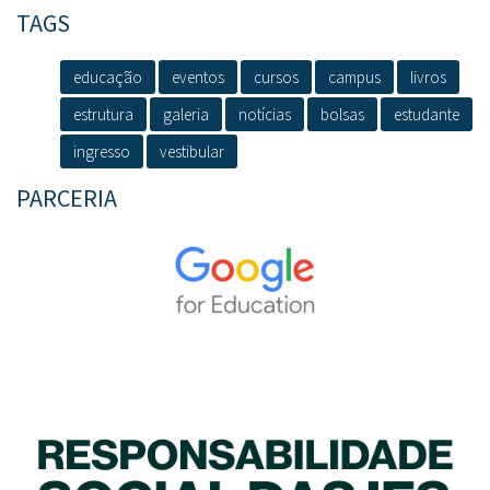
TAGS
educação
eventos
cursos
campus
livros
estrutura
galeria
notícias
bolsas
estudante
ingresso
vestibular
PARCERIA