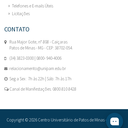
Telefones e E-mails Úteis
Licitações
CONTATO
Rua Major Gote, n° 808 - Caiçaras
Patos de Minas - MG - CEP: 38702-054.
(34) 3823-0300 | 0800- 940-4006
relacionamento@unipam.edu.br
Seg a Sex : 7h às 22h | Sáb: 7h às 17h
Canal de Manifestações: 0800 810 8428
Copyright © 2026 Centro Universitário de Patos de Minas - UNIPAM.