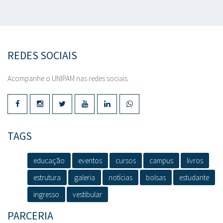
REDES SOCIAIS
Acompanhe o UNIPAM nas redes sociais.
TAGS
educação
eventos
cursos
campus
livros
estrutura
galeria
notícias
bolsas
estudante
ingresso
vestibular
PARCERIA