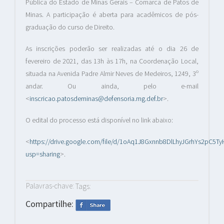
Pública do Estado de Minas Gerais – Comarca de Patos de
Minas. A participação é aberta para acadêmicos de pós-
graduação do curso de Direito.
As inscrições poderão ser realizadas até o dia 26 de
fevereiro de 2021, das 13h às 17h, na Coordenação Local,
situada na Avenida Padre Almir Neves de Medeiros, 1249, 3º
andar. Ou ainda, pelo e-mail
<
inscricao.patosdeminas@defensoria.mg.def.br
>.
O edital do processo está disponível no link abaixo:
<
https://drive.google.com/file/d/1oAq1J8Gxnnb8DlLhyJGrhYs2pC5T
usp=sharing
>.
Palavras-chave:
Tags:
Compartilhe: