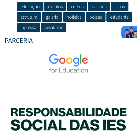
educação
eventos
cursos
campus
livros
estrutura
galeria
notícias
bolsas
estudante
ingresso
vestibular
PARCERIA