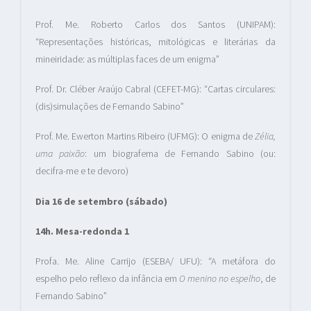
Prof. Me. Roberto Carlos dos Santos (UNIPAM):
“Representações históricas, mitológicas e literárias da
mineiridade: as múltiplas faces de um enigma”
Prof. Dr. Cléber Araújo Cabral (CEFET-MG): “Cartas circulares:
(dis)simulações de Fernando Sabino”
Prof. Me. Ewerton Martins Ribeiro (UFMG): O enigma de
Zélia,
uma paixão
: um biografema de Fernando Sabino (ou:
decifra-me e te devoro)
Dia 16 de setembro (sábado)
14h. Mesa-redonda 1
Profa. Me. Aline Carrijo (ESEBA/ UFU): “A metáfora do
espelho pelo reflexo da infância em
O menino no espelho
, de
Fernando Sabino”