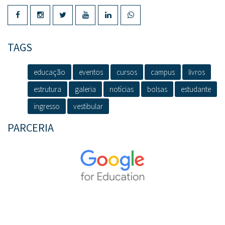
TAGS
educação
eventos
cursos
campus
livros
estrutura
galeria
notícias
bolsas
estudante
ingresso
vestibular
PARCERIA