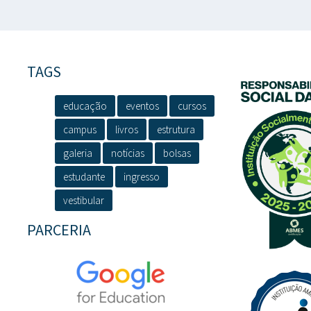
TAGS
educação
eventos
cursos
campus
livros
estrutura
galeria
notícias
bolsas
estudante
ingresso
vestibular
PARCERIA