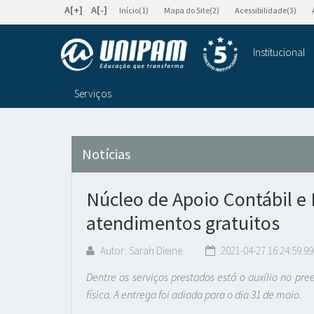
A[+]
A[-]
Início(1)
Mapa do Site(2)
Acessibilidade(3)
Institucional
Serviços
Notícias
Núcleo de Apoio Contábil e 
atendimentos gratuitos
Autor: Sarah Dieine
2021-04-27 16:24:59.99
Dentre os serviços prestados está o auxílio no p
física. A entrega foi adiada para o dia 31 de maio.