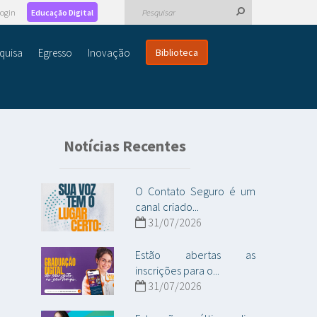
ogin
Educação Digital
quisa
Egresso
Inovação
Biblioteca
Notícias Recentes
O Contato Seguro é um
canal criado...
31/07/2026
Estão abertas as
inscrições para o...
31/07/2026