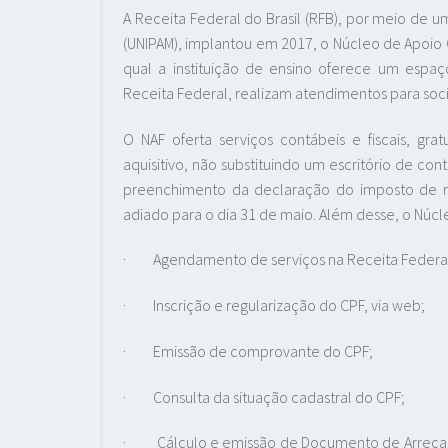
A Receita Federal do Brasil (RFB), por meio de u
(UNIPAM), implantou em 2017, o Núcleo de Apoio Co
qual a instituição de ensino oferece um espaç
Receita Federal, realizam atendimentos para soc
O NAF oferta serviços contábeis e fiscais, grat
aquisitivo, não substituindo um escritório de con
preenchimento da declaração do imposto de ren
adiado para o dia 31 de maio. Além desse, o Núcl
·
Agendamento de serviços na Receita Federal 
·
Inscrição e regularização do CPF, via web;
·
Emissão de comprovante do CPF;
·
Consulta da situação cadastral do CPF;
·
Cálculo e emissão de Documento de Arrecad