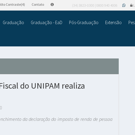
Alto Contraste(4)
Contato
(34) 3823-0300 | 0800 940 4006
L
Graduação
Graduação - EaD
Pós-Graduação
Extensão
Pes
Fiscal do UNIPAM realiza
0
reenchimento da declaração do imposto de renda de pessoa