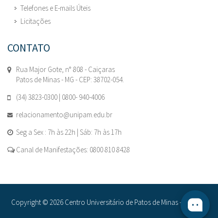
Telefones e E-mails Úteis
Licitações
CONTATO
Rua Major Gote, n° 808 - Caiçaras
Patos de Minas - MG - CEP: 38702-054.
(34) 3823-0300 | 0800- 940-4006
relacionamento@unipam.edu.br
Seg a Sex : 7h às 22h | Sáb: 7h às 17h
Canal de Manifestações: 0800 810 8428
Copyright © 2026 Centro Universitário de Patos de Minas - UNIPAM.