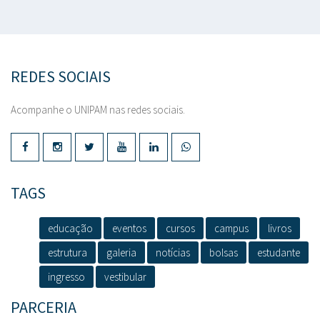
REDES SOCIAIS
Acompanhe o UNIPAM nas redes sociais.
TAGS
educação
eventos
cursos
campus
livros
estrutura
galeria
notícias
bolsas
estudante
ingresso
vestibular
PARCERIA