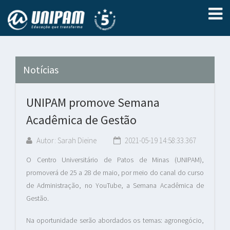
Notícias
UNIPAM promove Semana
Acadêmica de Gestão
Autor: Sarah Dieine
2021-05-19 14:58:33.367
O Centro Universitário de Patos de Minas (UNIPAM),
promoverá de 25 a 28 de maio, por meio do canal do curso
de Administração, no YouTube, a Semana Acadêmica de
Gestão.
Na oportunidade serão abordados os temas: agronegócio,