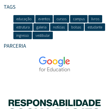
TAGS
educação
eventos
cursos
campus
livros
estrutura
galeria
notícias
bolsas
estudante
ingresso
vestibular
PARCERIA