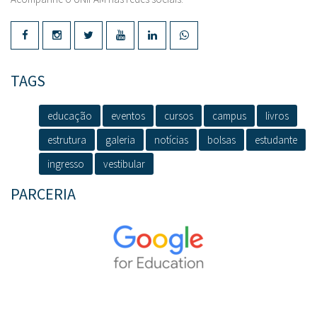
TAGS
educação
eventos
cursos
campus
livros
estrutura
galeria
notícias
bolsas
estudante
ingresso
vestibular
PARCERIA