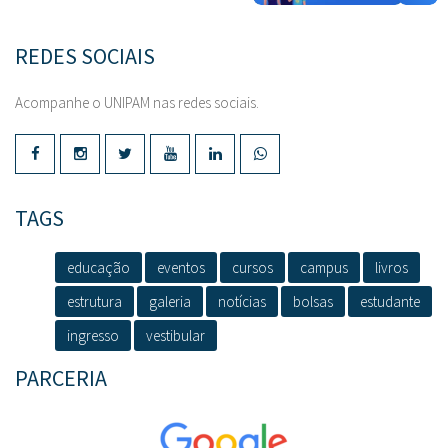
REDES SOCIAIS
Acompanhe o UNIPAM nas redes sociais.
TAGS
educação
eventos
cursos
campus
livros
estrutura
galeria
notícias
bolsas
estudante
ingresso
vestibular
PARCERIA