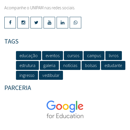
Acompanhe o UNIPAM nas redes sociais.
TAGS
educação
eventos
cursos
campus
livros
estrutura
galeria
notícias
bolsas
estudante
ingresso
vestibular
PARCERIA