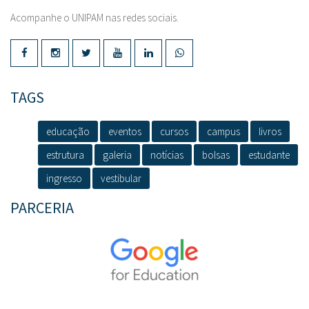
Acompanhe o UNIPAM nas redes sociais.
TAGS
educação
eventos
cursos
campus
livros
estrutura
galeria
notícias
bolsas
estudante
ingresso
vestibular
PARCERIA