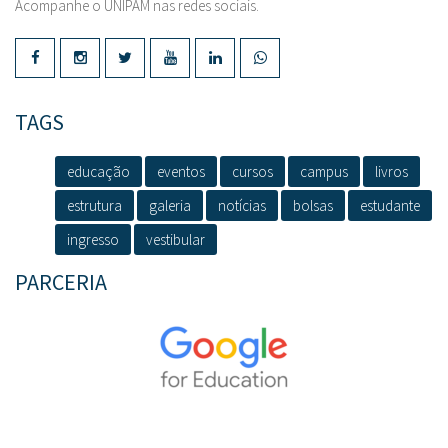
Acompanhe o UNIPAM nas redes sociais.
TAGS
educação
eventos
cursos
campus
livros
estrutura
galeria
notícias
bolsas
estudante
ingresso
vestibular
PARCERIA