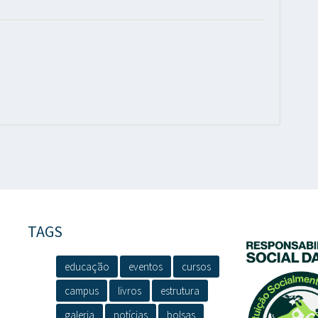
TAGS
educação
eventos
cursos
campus
livros
estrutura
galeria
notícias
bolsas