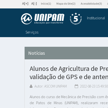
A[+]
A[-]
Início(1)
Mapa do Site(2)
Acessibilidade(3)
Institucional
Serviços
Notícias
Alunos de Agricultura de Pr
validação de GPS e de anten
Autor: ASCOM UNIPAM
2022-08-23 15:49:50
Alunos do curso de Mecânica de Precisão com ênf
de Patos de Minas (UNIPAM), realizaram rece