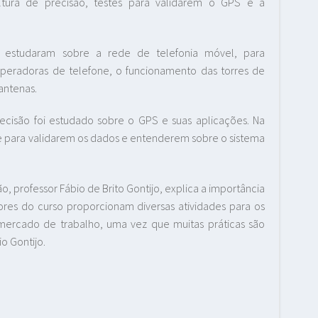
ltura de precisão, testes para validarem o GPS e a
s estudaram sobre a rede de telefonia móvel, para
eradoras de telefone, o funcionamento das torres de
antenas.
recisão foi estudado sobre o GPS e suas aplicações. Na
e para validarem os dados e entenderem sobre o sistema
, professor Fábio de Brito Gontijo, explica a importância
sores do curso proporcionam diversas atividades para os
 mercado de trabalho, uma vez que muitas práticas são
o Gontijo.