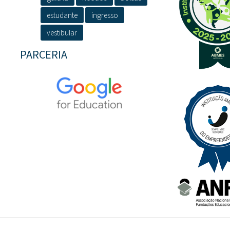
estudante
ingresso
vestibular
PARCERIA