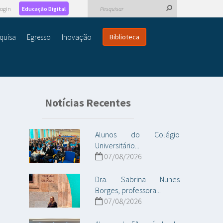
ogin
Educação Digital
quisa
Egresso
Inovação
Biblioteca
Notícias Recentes
Alunos do Colégio
Universitário...
07/08/2026
Dra. Sabrina Nunes
Borges, professora...
07/08/2026