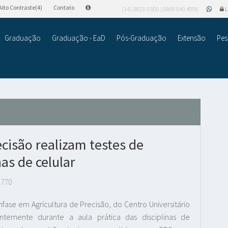
Alto Contraste(4)
Contato
(34) 3823-0300 | 0800 940 4006
L
Graduação
Graduação - EaD
Pós-Graduação
Extensão
Pes
ecisão realizam testes de
as de celular
.770
ase em Agricultura de Precisão, do Centro Universitário
ntemente durante a aula prática das disciplinas de