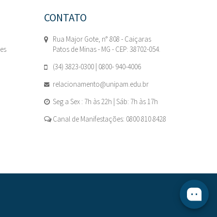
CONTATO
Rua Major Gote, n° 808 - Caiçaras
tes
Patos de Minas - MG - CEP: 38702-054.
(34) 3823-0300 | 0800- 940-4006
relacionamento@unipam.edu.br
Seg a Sex : 7h às 22h | Sáb: 7h às 17h
Canal de Manifestações: 0800 810 8428