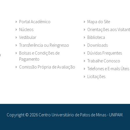
Portal Acadêmico
Mapa do Site
Núcleos
Orientações aos Visitan
Vestibular
Biblioteca
Transferência ou Reingresso
Downloads
Bolsas e Condições de
Dúvidas Frequentes
a
Pagamento
Trabalhe Conosco
Comissão Própria de Avaliação
Telefones e E-mails Úteis
Licitações
Copyright © 2026 Centro Universitário de Patos de Minas - UNIPAM.